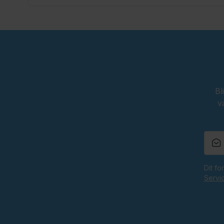
Bl
v
Dit f
Servi