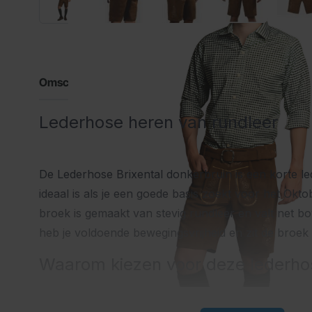
Omschrijving
Lederhose heren van rundleer
De Lederhose Brixental donkerbruin is een korte l
ideaal is als je een goede basis zoekt voor het Okt
broek is gemaakt van stevig rundleer en valt net b
heb je voldoende bewegingsvrijheid en zit de broek p
Waarom kiezen voor deze lederho