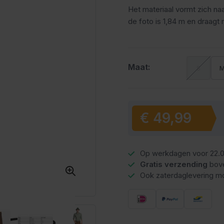
Het materiaal vormt zich na
de foto is 1,84 m en draagt
Maat:
S
€ 49,99
Vanaf:
Op werkdagen voor 22.0
Gratis verzending
bov
Ook zaterdaglevering mo