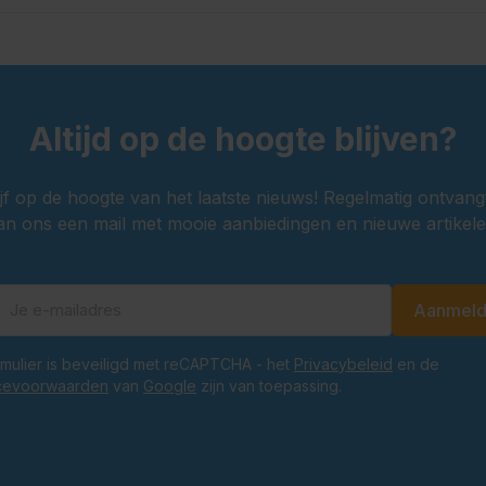
Altijd op de hoogte blijven?
ijf op de hoogte van het laatste nieuws! Regelmatig ontvang
an ons een mail met mooie aanbiedingen en nieuwe artikele
Aanmel
E-mailadres
ormulier is beveiligd met reCAPTCHA - het
Privacybeleid
en de
cevoorwaarden
van
Google
zijn van toepassing.