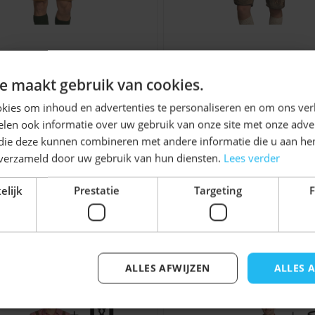
ie van Nederland, voor elk
geitenleer. Alles is uit
teld, morgen in huis.
derhose Alpentraum
Lederhose Brixen (Ru
maken waar je echt
Ontvang
5%
(Rundleer)
e maakt gebruik van cookies.
€ 49,99
€ 119,99
KORTING!
kies om inhoud en advertenties te personaliseren en om ons ver
sen
len ook informatie over uw gebruik van onze site met onze adver
Schrijf je nu
in voor de nieuwsbrief en ontvang toegang
 die deze kunnen combineren met andere informatie die u aan hen
tot exclusieve kortingen!
n verzameld door uw gebruik van hun diensten.
Lees verder
Voor- en achternaam
elijk
Prestatie
Targeting
F
maattabel bij de
ragen en vormt zich naar
jk iets voor u zijn!
an tijd comfortabeler.
ALLES AFWIJZEN
ALLES 
elijk met de tabtoets. U kunt de carrousel overslaan of di
Inschrijven
doek om vuil te
eve schoonmaakmiddelen