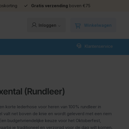
pskorting
Gratis verzending
boven €75
Winkelwagen
Inloggen
Klantenservice
xental (Rundleer)
en korte lederhose voor heren van 100% rundleer in
el valt net boven de knie en wordt geleverd met een riem
Een budgetvriendelijke keuze voor het Oktoberfest,
arbij je traditioneel en verzorgd voor de dag wilt komen.