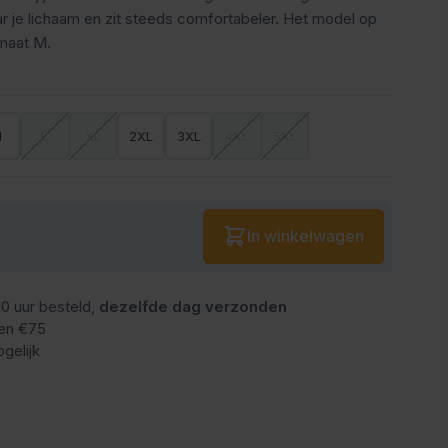
ar je lichaam en zit steeds comfortabeler. Het model op
 maat M.
M
L
XL
2XL
3XL
4XL
5XL
Aantal
In winkelwagen
0 uur besteld,
dezelfde dag verzonden
en €75
gelijk