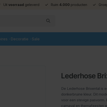
Uit
voorraad
geleverd
Ruim
4.000
producten
Groe
ires
Decoratie
Sale
Lederhose Bri
De Lederhose Brixental is e
donkerbruine kleur. Dit mod
voor een stevige pasvorm. 
carnaval en themafeesten wa