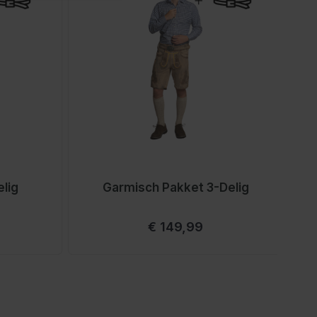
elig
Garmisch Pakket 3-Delig
Vanaf
€ 149,99