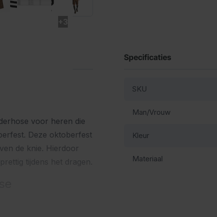
+3
Specificaties
SKU
Man/Vrouw
ederhose voor heren die
oberfest. Deze oktoberfest
Kleur
oven de knie. Hierdoor
Materiaal
rettig tijdens het dragen.
se