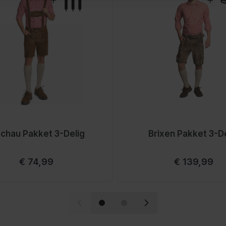
broek drogen op een koele
?
 riem. Dit zorgt voor een
eeft de riem de broek
achau Pakket 3-Delig
Brixen Pakket 3-D
Vanaf
Vanaf
€ 74,99
€ 139,99