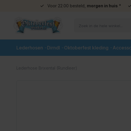
Voor 22.00 besteld,
morgen in huis
*
Ga naar de inhoud
Lederhosen
Dirndl
Oktoberfest kleding
Accesso
Lederhose Brixental (Rundleer)