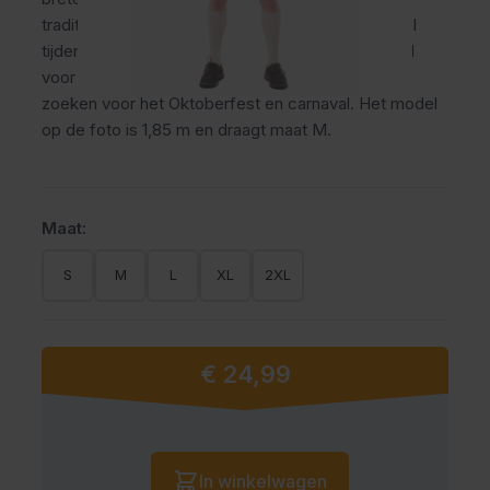
traditionele oktoberfest broek draagt comfortabel
tijdens lange feestdagen en themafeesten. Ideaal
voor mannen die een verzorgde Tiroler uitstraling
zoeken voor het Oktoberfest en carnaval. Het model
op de foto is 1,85 m en draagt maat M.
Maat:
S
M
L
XL
2XL
€ 24,99
Vanaf:
Aantal
In winkelwagen