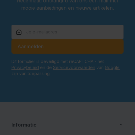
Regelmatig ontvangt u van ons een mail met
mooie aanbiedingen en nieuwe artikelen.
E-mailadres
Aanmelden
Dit formulier is beveiligd met reCAPTCHA - het
Privacybeleid
en de
Servicevoorwaarden
van
Google
zijn van toepassing.
Informatie