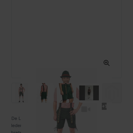
+1
De Lederhose Johann Kort Groen is een korte
lederhose voor heren van polyester met vaste
bretels, gulp en praktische broekzakken. Deze