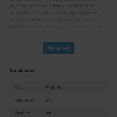
keuze voor mannen die tijdens het Oktoberfest
verzorgd en traditioneel voor de dag willen komen. De
donkergroene kleur geeft deze lederhose een
klassieke uitstraling die goed past bij verschillende
Oktoberfest outfits. Dankzij het comfortabele
ontwerp draag je deze broek moeiteloos tijdens lange
feestdagen en avonden.
Uitklappen
Wat is de Lederhose Johann
Kort Groen
Specificaties
Dit is een korte lederhose voor heren van polyester
SKU
1179001C
met vaste bretels, een gulp en praktische
broekzakken.
Man/Vrouw
Man
Comfortabel en licht tijdens het
Wasbaar
nee