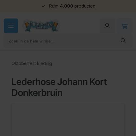
Groepskorting
Ga naar de inhoud
Oktoberfest kleding
Lederhose Johann Kort
Donkerbruin