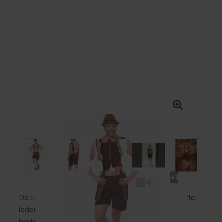
+1
De Lederhose Johann Kort Donkerbruin is een korte
lederhose voor heren van polyester met vaste
bretels, gulp en praktische broekzakken. Deze