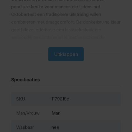
populaire keuze voor mannen die tijdens het
Oktoberfest een traditionele uitstraling willen
combineren met draagcomfort. De donkerbruine kleur
geeft deze lederhose een klassieke look die
eenvoudig te combineren is met verschillende
Oktoberfest blouses en accessoires. Hierdoor draag
je deze broek moeiteloos tijdens uiteenlopende
Uitklappen
feesten en evenementen.
Wat is de Lederhose Johann
Specificaties
Kort Donkerbruin
SKU
1179018c
Dit is een korte lederhose voor heren van polyester
met vaste bretels, een gulp en praktische
Man/Vrouw
Man
broekzakken.
Wasbaar
nee