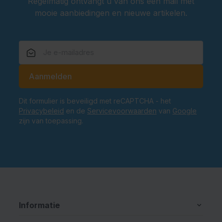
Regelmatig ontvangt u van ons een mail met
mooie aanbiedingen en nieuwe artikelen.
E-mailadres
Aanmelden
Dit formulier is beveiligd met reCAPTCHA - het
Privacybeleid
en de
Servicevoorwaarden
van
Google
zijn van toepassing.
Informatie