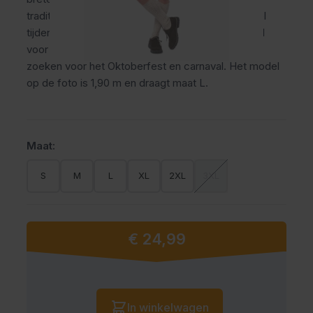
traditionele oktoberfest broek draagt comfortabel
tijdens lange feestdagen en themafeesten. Ideaal
voor mannen die een verzorgde Tiroler uitstraling
zoeken voor het Oktoberfest en carnaval. Het model
op de foto is 1,90 m en draagt maat L.
Maat:
S
M
L
XL
2XL
3XL
€ 24,99
Vanaf:
Aantal
In winkelwagen