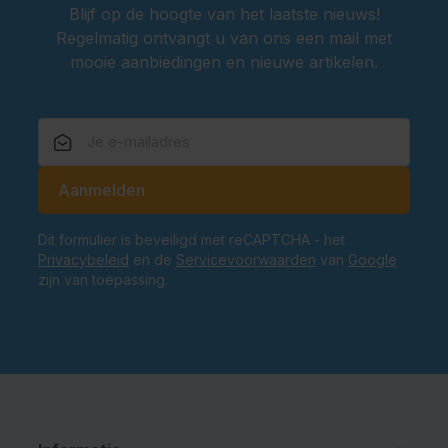
Blijf op de hoogte van het laatste nieuws!
Regelmatig ontvangt u van ons een mail met
mooie aanbiedingen en nieuwe artikelen.
E-mailadres
Aanmelden
Dit formulier is beveiligd met reCAPTCHA - het
Privacybeleid
en de
Servicevoorwaarden
van
Google
zijn van toepassing.