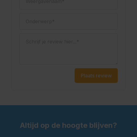
Geschikt voor het Oktoberfest en themafeesten
Oktoberfestwinkel.nl jouw specialist in lederhosen.
Onderwerp
Snel geleverd.
Scherp geprijsd.
Schrijf je review hier...
Plaats review
Altijd op de hoogte blijven?