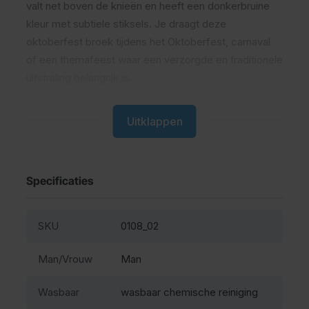
valt net boven de knieën en heeft een donkerbruine
kleur met subtiele stiksels. Je draagt deze
oktoberfest broek tijdens het Oktoberfest, carnaval
of een themafeest waar een verzorgde en traditionele
uitstraling belangrijk is.
Wat is een lederhose
Uitklappen
Een lederhose is een traditionele leren broek die
gedragen wordt tijdens het Oktoberfest en andere
Specificaties
Beierse feesten. Deze broeken staan bekend om hun
stevige kwaliteit en lange levensduur.
SKU
0108_02
Comfort en pasvorm tijdens het
Man/Vrouw
Man
dragen
Wasbaar
wasbaar chemische reiniging