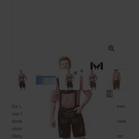
+3
De Lederhose Ralf is een korte lederhose voor heren
van 100% rundleer met verstelbare bretels. Deze
donkerbruine oktoberfest broek biedt een traditionele
uitstraling en comfortabel draaggevoel tijdens het
Oktoberfest en andere feesten. Het materiaal vormt