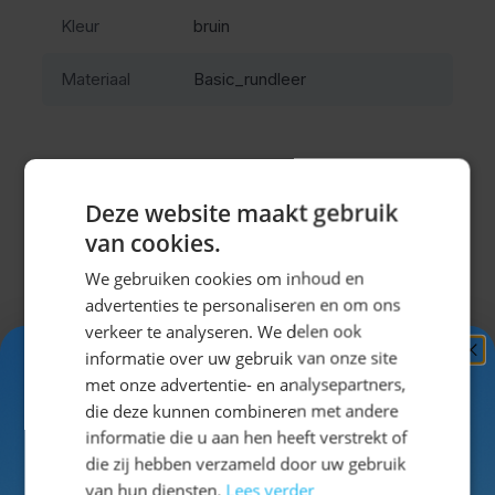
Tijdens het dragen merk je dat dit materiaal soepel
Kleur
bruin
wordt en zich aanpast aan je lichaam. De verstelbare
bretels zorgen ervoor dat de broek goed blijft zitten,
Materiaal
Basic_rundleer
ook tijdens langere feestdagen. De praktische zakken
maken het eenvoudig om kleine spullen mee te
nemen.
Waarom kiezen voor deze
Deze website maakt gebruik
lederhose
van cookies.
Misschien vind je dit ook leuk?
We gebruiken cookies om inhoud en
Navigeren door de elementen van de carrousel is mogel
Druk om carrousel over te slaan
Druk op om naar carrouselnavigatie te gaan
advertenties te personaliseren en om ons
Deze lederhose oktoberfest uitvoering is geschikt
verkeer te analyseren. We delen ook
voor mannen die een duurzame en comfortabele
informatie over uw gebruik van onze site
Ontvang
5%
keuze zoeken. Het stevige leer gaat lang mee en
met onze advertentie- en analysepartners,
behoudt zijn uitstraling bij goed onderhoud. Dit maakt
KORTING!
die deze kunnen combineren met andere
het een betrouwbare tiroler broek heren voor
informatie die u aan hen heeft verstrekt of
meerdere gelegenheden.
Schrijf je nu
in voor de nieuwsbrief en ontvang toegang
die zij hebben verzameld door uw gebruik
tot exclusieve kortingen!
van hun diensten.
Lees verder