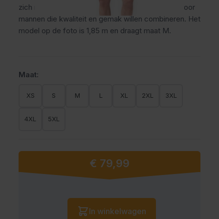
zich naar je lichaam en blijft prettig zitten. Ideaal voor
mannen die kwaliteit en gemak willen combineren. Het
model op de foto is 1,85 m en draagt maat M.
Maat:
XS
S
M
L
XL
2XL
3XL
4XL
5XL
€ 79,99
Vanaf:
Aantal
In winkelwagen