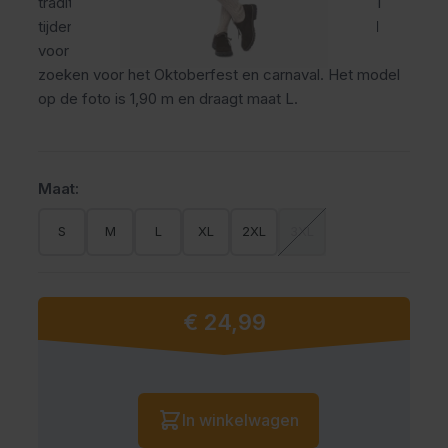
traditionele oktoberfest broek draagt comfortabel
tijdens lange feestdagen en themafeesten. Ideaal
voor mannen die een verzorgde Tiroler uitstraling
zoeken voor het Oktoberfest en carnaval. Het model
op de foto is 1,90 m en draagt maat L.
Maat:
S
M
L
XL
2XL
3XL
€ 24,99
Vanaf:
Aantal
In winkelwagen