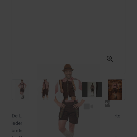
+1
De Lederhose Johann Kort Donkerbruin is een korte
lederhose voor heren van polyester met vaste
bretels, gulp en praktische broekzakken. Deze