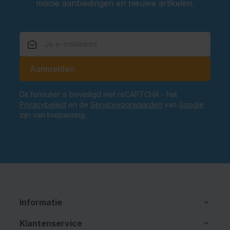
mooie aanbiedingen en nieuwe artikelen.
E-mailadres
Aanmelden
Dit formulier is beveiligd met reCAPTCHA - het
Privacybeleid
en de
Servicevoorwaarden
van
Google
zijn van toepassing.
Informatie
Klantenservice