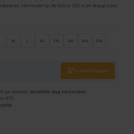
ombineren. Het model op de foto is 1,85 m en draagt maat
S
M
L
XL
2XL
3XL
4XL
5XL
Aantal
In winkelwagen
0 uur besteld,
dezelfde dag verzonden
en €75
gelijk