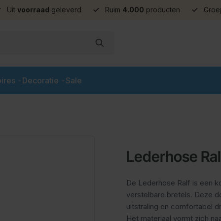
Uit
voorraad
geleverd
Ruim
4.000
producten
Groe
ires
Decoratie
Sale
Lederhose Ral
De Lederhose Ralf is een k
verstelbare bretels. Deze d
uitstraling en comfortabel 
Het materiaal vormt zich naar