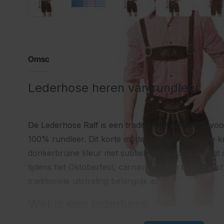
Omschrijving
Lederhose heren van rundleer
De Lederhose Ralf is een traditionele lederhose vo
100% rundleer. Dit korte model valt net boven de k
donkerbruine kleur met subtiele stiksels. Je draagt
tijdens het Oktoberfest, carnaval of een themafee
traditionele uitstraling belangrijk is.
Wat is een lederhose