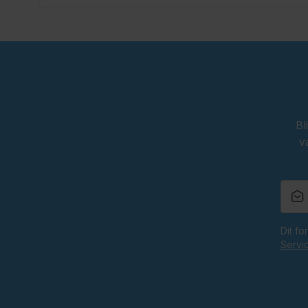
Bl
v
Dit f
Servi