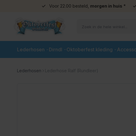
Voor 22.00 besteld,
morgen in huis
*
Ga naar de inhoud
Lederhosen
Dirndl
Oktoberfest kleding
Accesso
Lederhosen
Lederhose Ralf (Rundleer)