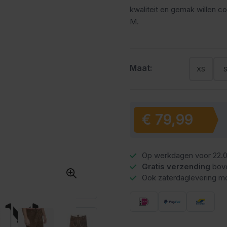
kwaliteit en gemak willen c
M.
Maat:
XS
€ 79,99
Vanaf:
Op werkdagen voor 22.0
Gratis verzending
bov
Ook zaterdaglevering mo