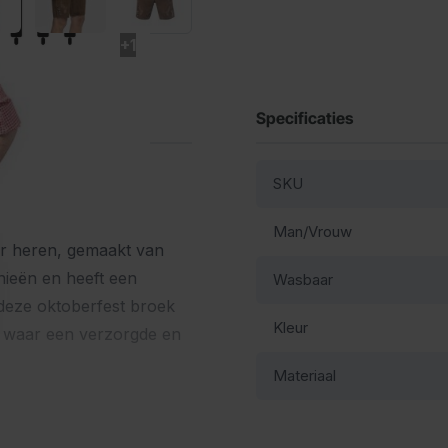
+1
Specificaties
SKU
Man/Vrouw
or heren, gemaakt van
nieën en heeft een
Wasbaar
 deze oktoberfest broek
Kleur
st waar een verzorgde en
Materiaal