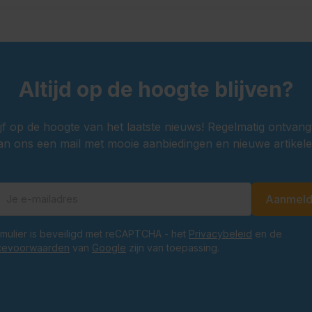
Altijd op de hoogte blijven?
ijf op de hoogte van het laatste nieuws! Regelmatig ontvang
an ons een mail met mooie aanbiedingen en nieuwe artikele
Aanmel
E-mailadres
ormulier is beveiligd met reCAPTCHA - het
Privacybeleid
en de
cevoorwaarden
van
Google
zijn van toepassing.