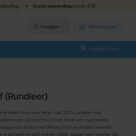
pskorting
Gratis verzending
boven €75
Winkelwagen
Inloggen
Klantenservice
f (Rundleer)
orte lederhose voor heren van 100% rundleer met
onkerbruine oktoberfest broek biedt een traditionele
draaggevoel tijdens het Oktoberfest en andere feesten.
 je lichaam en blijft prettig zitten. Ideaal voor mannen die