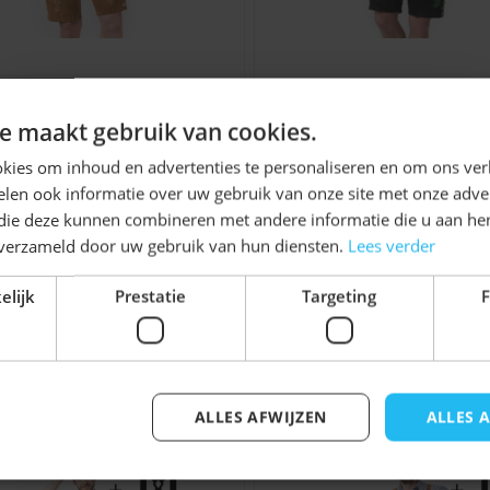
aakt het een betrouwbare
ndere feesten
hose Anton (Rundleer)
Lederhose Otto (Run
Ontvang
5%
e maakt gebruik van cookies.
€ 79,99
€ 79,99
KORTING!
kies om inhoud en advertenties te personaliseren en om ons ver
een lokaal evenement
len ook informatie over uw gebruik van onze site met onze adver
 en afwerking maken
Schrijf je nu
in voor de nieuwsbrief en ontvang toegang
 die deze kunnen combineren met andere informatie die u aan hen
tot exclusieve kortingen!
n verzameld door uw gebruik van hun diensten.
Lees verder
utfit hebt.
Tiroler hoed
als je direct
Voor- en achternaam
elijk
Prestatie
Targeting
F
onele Oktoberfest outfit
jk iets voor u zijn!
ALLES AFWIJZEN
ALLES 
elijk met de tabtoets. U kunt de carrousel overslaan of di
Inschrijven
lederhosen en weten we