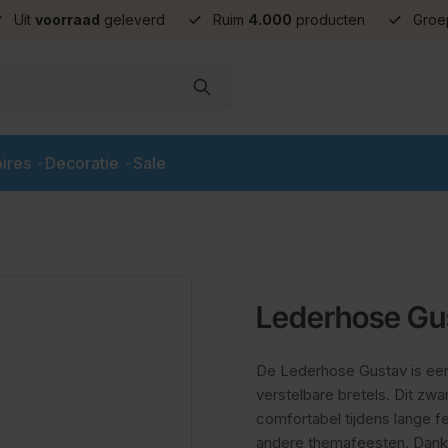
Uit
voorraad
geleverd
Ruim
4.000
producten
Groe
ires
Decoratie
Sale
Lederhose Gus
De Lederhose Gustav is een
verstelbare bretels. Dit zwar
comfortabel tijdens lange f
andere themafeesten. Dankzi