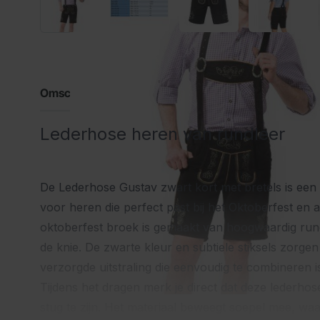
Omschrijving
Lederhose heren van rundleer
De Lederhose Gustav zwart kort met bretels is een 
voor heren die perfect past bij het Oktoberfest en 
oktoberfest broek is gemaakt van hoogwaardig rund
de knie. De zwarte kleur en subtiele stiksels zorgen
verzorgde uitstraling die eenvoudig te combineren i
Tijdens het dragen merk je direct dat deze lederhos
stug te zijn. Het materiaal beweegt soepel mee, wa