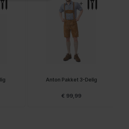
lig
Anton Pakket 3-Delig
Vanaf
€ 99,99