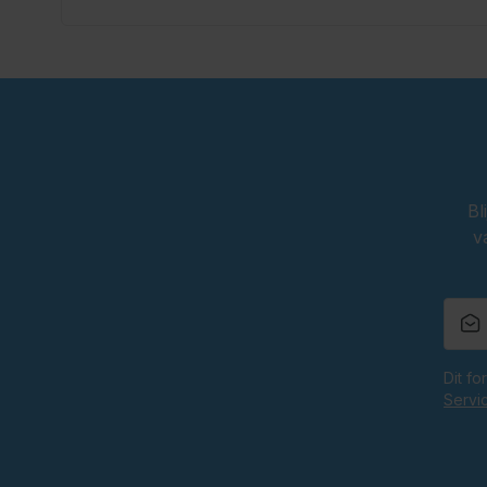
Bl
v
Dit f
Servi