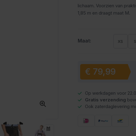
lichaam. Voorzien van prakt
1,85 m en draagt maat M.
Maat:
XS
€ 79,99
Vanaf:
Op werkdagen voor 22.0
Gratis verzending
bov
Ook zaterdaglevering mo