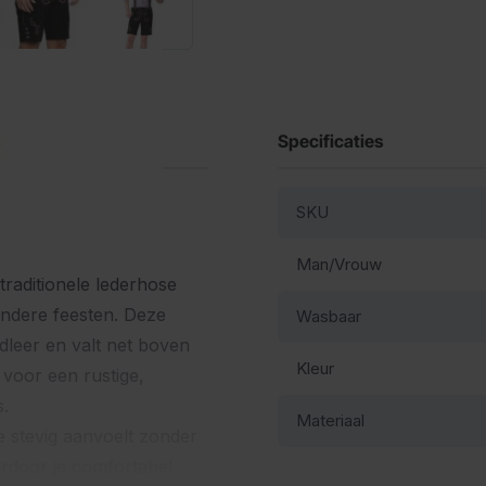
Specificaties
SKU
Man/Vrouw
traditionele lederhose
andere feesten. Deze
Wasbaar
leer en valt net boven
Kleur
 voor een rustige,
s.
Materiaal
e stevig aanvoelt zonder
ardoor je comfortabel