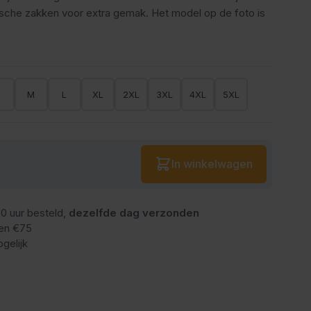
ische zakken voor extra gemak. Het model op de foto is
S
M
L
XL
2XL
3XL
4XL
5XL
Aantal
In winkelwagen
0 uur besteld,
dezelfde dag verzonden
en €75
gelijk