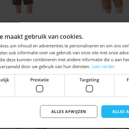
 voor de dag willen
rnaval en andere
dat de broek goed blijft
het dragen.
rhose Ralf (Rundleer)
Lederhose Anton (Ru
ne spullen mee te
Ontvang
5%
e maakt gebruik van cookies.
ste gaat van comfort of
KORTING!
€ 79,99
€ 79,99
kies om inhoud en advertenties te personaliseren en om ons ver
len ook informatie over uw gebruik van onze site met onze adver
Tiroler hoed
als je direct
Schrijf je nu
in voor de nieuwsbrief en ontvang toegang
 die deze kunnen combineren met andere informatie die u aan hen
tot exclusieve kortingen!
onele Oktoberfest outfit
n verzameld door uw gebruik van hun diensten.
Lees verder
Voor- en achternaam
elijk
Prestatie
Targeting
F
ie van Nederland, geschikt
 polyester, rundleer en
jk iets voor u zijn!
als je voor 22:00 besteld
rhosen helpen we je
ALLES AFWIJZEN
ALLES 
Inschrijven
elijk met de tabtoets. U kunt de carrousel overslaan of di
sen