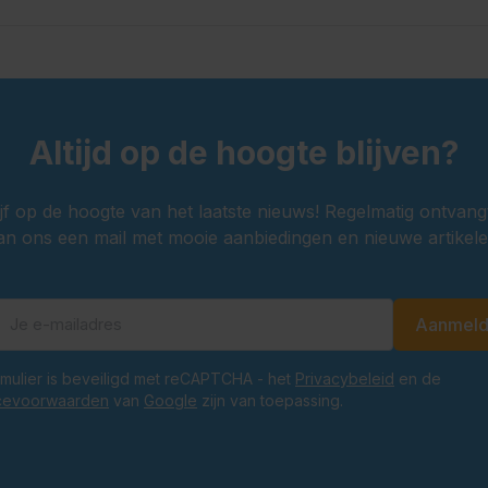
Altijd op de hoogte blijven?
ijf op de hoogte van het laatste nieuws! Regelmatig ontvang
an ons een mail met mooie aanbiedingen en nieuwe artikele
Aanmel
E-mailadres
ormulier is beveiligd met reCAPTCHA - het
Privacybeleid
en de
cevoorwaarden
van
Google
zijn van toepassing.