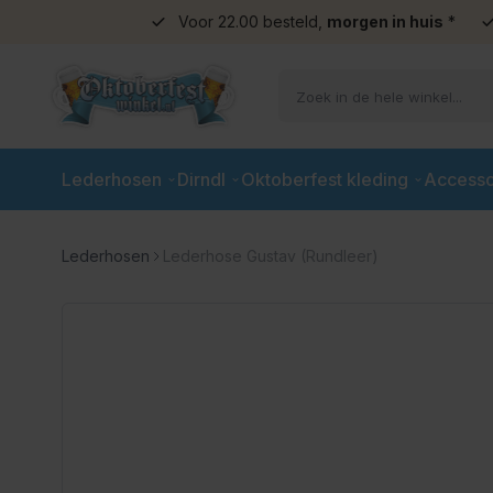
Voor 22.00 besteld,
morgen in huis
*
Ga naar de inhoud
Lederhosen
Dirndl
Oktoberfest kleding
Accesso
Lederhosen
Lederhose Gustav (Rundleer)