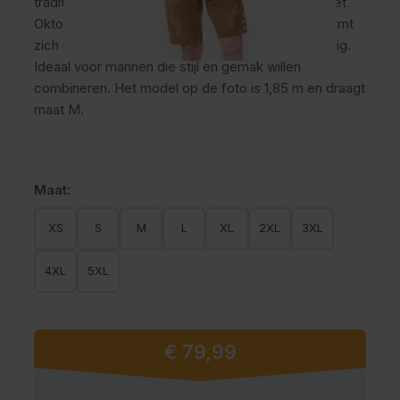
traditionele uitstraling en zit comfortabel tijdens het
Oktoberfest en andere feesten. Het materiaal vormt
zich naar je lichaam en draagt prettig, ook langdurig.
Ideaal voor mannen die stijl en gemak willen
combineren. Het model op de foto is 1,85 m en draagt
maat M.
Maat:
XS
S
M
L
XL
2XL
3XL
4XL
5XL
€ 79,99
Vanaf: