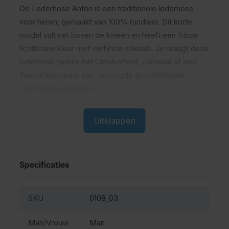
De Lederhose Anton is een traditionele lederhose
voor heren, gemaakt van 100% rundleer. Dit korte
model valt net boven de knieën en heeft een frisse
lichtbruine kleur met verfijnde stiksels. Je draagt deze
lederhose tijdens het Oktoberfest, carnaval of een
themafeest waar een verzorgde en traditionele
uitstraling belangrijk is.
Wat is een lederhose
Uitklappen
Een lederhose is een traditionele leren broek die
wordt gedragen tijdens het Oktoberfest en andere
Specificaties
Beierse feesten. Deze broeken staan bekend om hun
stevige kwaliteit en lange levensduur.
SKU
0108_03
Comfort en pasvorm tijdens het
Man/Vrouw
Man
dragen