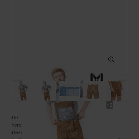
+2
De Lederhose Anton is een korte lederhose voor
heren van 100% rundleer met verstelbare bretels.
Deze lichtbruine oktoberfest broek geeft een