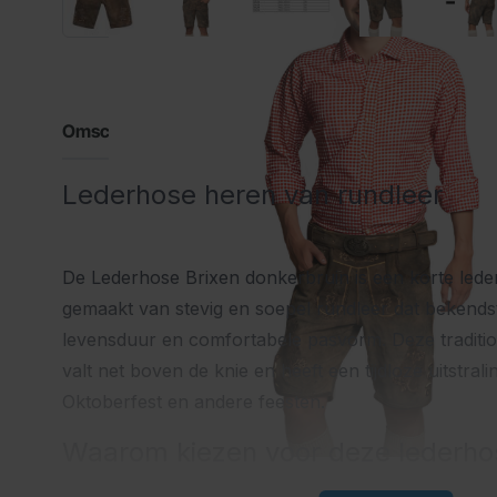
Omschrijving
Lederhose heren van rundleer
De Lederhose Brixen donkerbruin is een korte led
gemaakt van stevig en soepel rundleer dat bekendst
levensduur en comfortabele pasvorm. Deze traditio
valt net boven de knie en heeft een tijdloze uitstralin
Oktoberfest en andere feesten.
Waarom kiezen voor deze lederho