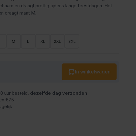
lichaam en draagt prettig tijdens lange feestdagen. Het
en draagt maat M.
S
M
L
XL
2XL
3XL
Aantal
In winkelwagen
0 uur besteld,
dezelfde dag verzonden
en €75
gelijk