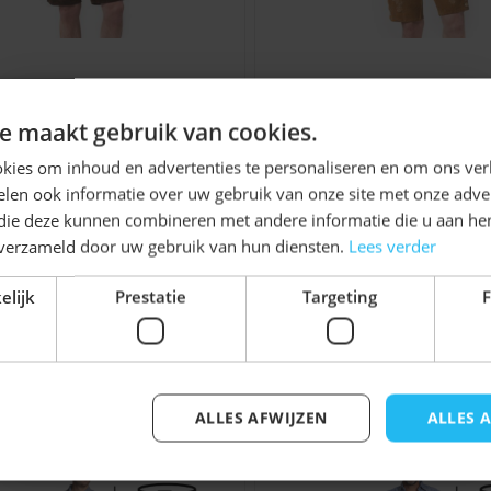
ie van Nederland, voor elk
r, rundleer en geitenleer.
rhose Ralf (Rundleer)
Lederhose Anton (Ru
werkdagen besteld, morgen
Ontvang
5%
e maakt gebruik van cookies.
ose bij jou past.
€ 79,99
€ 79,99
KORTING!
kies om inhoud en advertenties te personaliseren en om ons ver
sen
len ook informatie over uw gebruik van onze site met onze adver
Schrijf je nu
in voor de nieuwsbrief en ontvang toegang
 die deze kunnen combineren met andere informatie die u aan hen
tot exclusieve kortingen!
n verzameld door uw gebruik van hun diensten.
Lees verder
Voor- en achternaam
elijk
Prestatie
Targeting
F
 maattabel bij de
ragen, waardoor de
jk iets voor u zijn!
erhose na enkele keren
ALLES AFWIJZEN
ALLES 
elijk met de tabtoets. U kunt de carrousel overslaan of di
Inschrijven
doek om vuil te