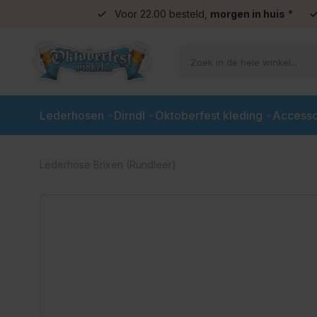
Voor 22.00 besteld,
morgen in huis
*
Ga naar de inhoud
Lederhosen
Dirndl
Oktoberfest kleding
Accesso
Lederhose Brixen (Rundleer)