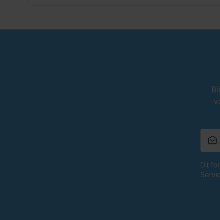
Bl
v
Dit f
Servi