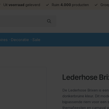
Uit
voorraad
geleverd
Ruim
4.000
producten
Groe
ires
Decoratie
Sale
Lederhose Bri
De Lederhose Brixen is een
donkerbruine kleur. Dit mod
bijpassende riem voor een s
themafeesten en carnaval wa