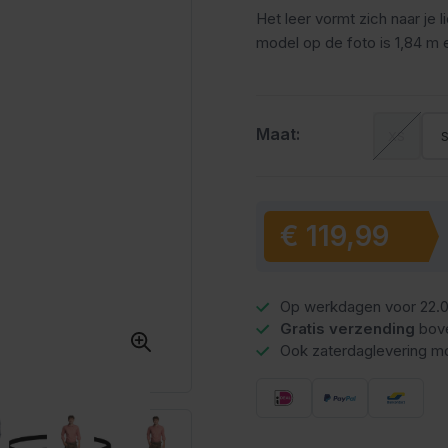
Het leer vormt zich naar je 
model op de foto is 1,84 m 
Maat:
XS
€ 119,99
Vanaf:
Op werkdagen voor 22.0
Gratis verzending
bov
Ook zaterdaglevering mo