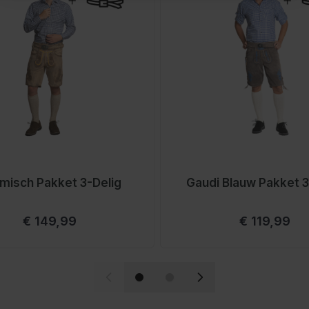
eve schoonmaakmiddelen
broek drogen op een koele
?
 riem. De riem zorgt
het dragen. Daarnaast
ng.
misch Pakket 3-Delig
Gaudi Blauw Pakket 3
Vanaf
Vanaf
€ 149,99
€ 119,99