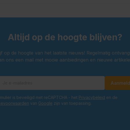
Altijd op de hoogte blijven?
ijf op de hoogte van het laatste nieuws! Regelmatig ontvang
an ons een mail met mooie aanbiedingen en nieuwe artikele
Aanmel
E-mailadres
ormulier is beveiligd met reCAPTCHA - het
Privacybeleid
en de
cevoorwaarden
van
Google
zijn van toepassing.