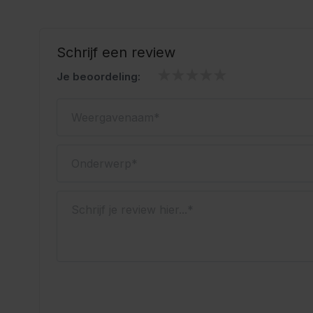
Geschikt voor het Oktoberfest en themafeesten
Oktoberfestwinkel.nl jouw specialist in lederhosen.
Snel geleverd. Scherp geprijsd.
Schrijf een review
Je beoordeling:
Weergavenaam
Onderwerp
Schrijf je review hier...