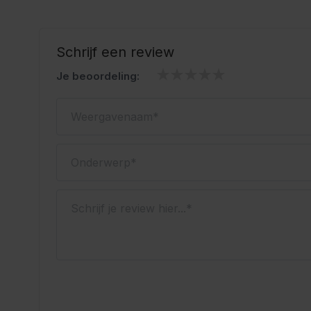
Geschikt voor het Oktoberfest en themafeesten
Oktoberfestwinkel.nl jouw specialist in lederhosen.
Snel geleverd.
Schrijf een review
Scherp geprijsd.
Je beoordeling:
Weergavenaam
Onderwerp
Schrijf je review hier...