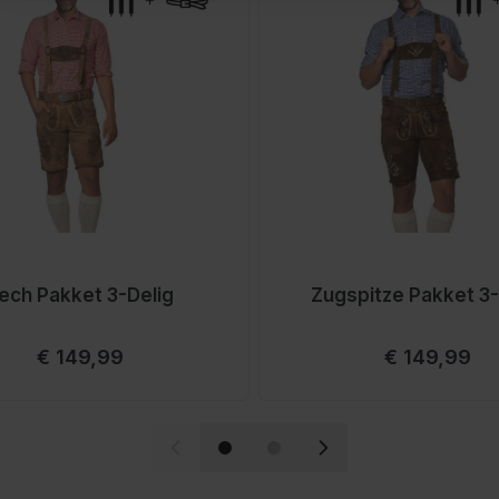
jd agressieve middelen.
 op een droge plek
?
iem als verstelbare
 tijdens het dragen.
ech Pakket 3-Delig
Zugspitze Pakket 3-
Vanaf
Vanaf
€ 149,99
€ 149,99