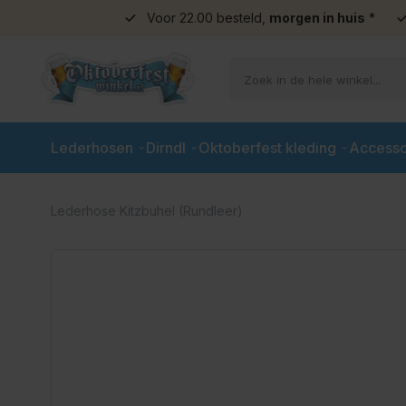
Voor 22.00 besteld,
morgen in huis
*
Ga naar de inhoud
Lederhosen
Dirndl
Oktoberfest kleding
Accesso
Lederhose Kitzbuhel (Rundleer)