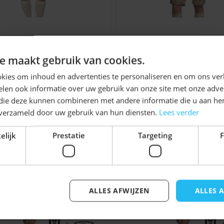
orraad
hose Lech (Geitenleer)
Lederhose Garmi
ie van Nederland, geschikt
Ontvang
5%
(Geitenleer)
e maakt gebruik van cookies.
eer of geitenleer, wij
€ 129,99
€ 129,99
KORTING!
kies om inhoud en advertenties te personaliseren en om ons ver
ecialist weten we precies
len ook informatie over uw gebruik van onze site met onze adver
22:00 besteld op
Schrijf je nu
in voor de nieuwsbrief en ontvang toegang
 die deze kunnen combineren met andere informatie die u aan hen
tot exclusieve kortingen!
n verzameld door uw gebruik van hun diensten.
Lees verder
Voor- en achternaam
sen
elijk
Prestatie
Targeting
F
jk iets voor u zijn!
uiste keuze. Het materiaal
ALLES AFWIJZEN
ALLES 
elijk met de tabtoets. U kunt de carrousel overslaan of di
Inschrijven
rdoor de pasvorm steeds