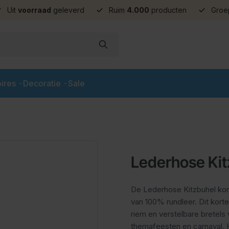
Uit
voorraad
geleverd
Ruim
4.000
producten
Groe
ires
Decoratie
Sale
Lederhose Kit
De Lederhose Kitzbuhel kort
van 100% rundleer. Dit kort
riem en verstelbare bretels
themafeesten en carnaval. He