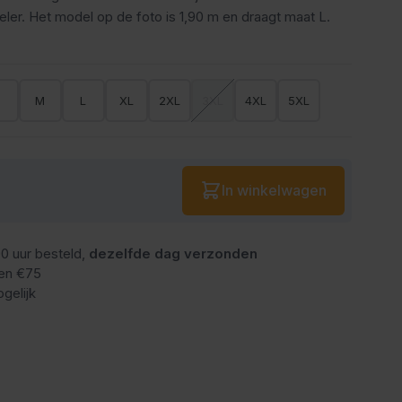
er. Het model op de foto is 1,90 m en draagt maat L.
S
M
L
XL
2XL
3XL
4XL
5XL
Aantal
In winkelwagen
0 uur besteld,
dezelfde dag verzonden
en €75
gelijk