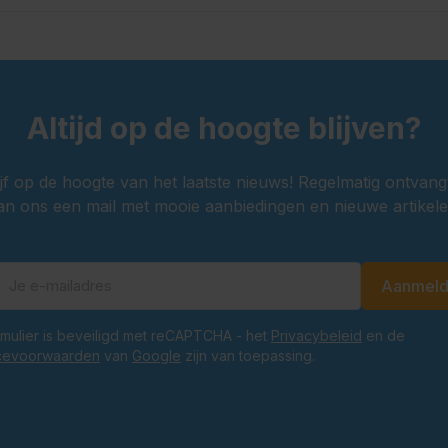
Altijd op de hoogte blijven?
ijf op de hoogte van het laatste nieuws! Regelmatig ontvang
an ons een mail met mooie aanbiedingen en nieuwe artikele
Aanmel
E-mailadres
ormulier is beveiligd met reCAPTCHA - het
Privacybeleid
en de
cevoorwaarden
van
Google
zijn van toepassing.