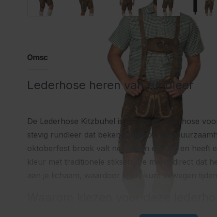
Omschrijving
Lederhose heren van rundleer
De Lederhose Kitzbuhel is een korte lederhose vo
stevig rundleer dat bekend staat om zijn duurzaam
oktoberfest broek valt net boven de knie en heeft 
kleur met traditionele stiksels. Je merkt direct dat 
aan je lichaam, waardoor je vrij kunt bewegen tijde
Waarom kiezen voor deze lederho