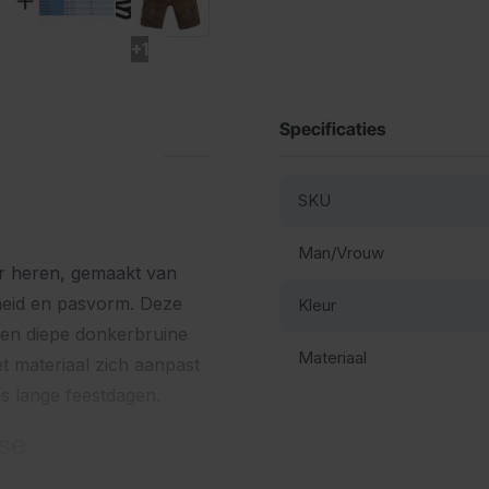
+1
Specificaties
SKU
Man/Vrouw
or heren, gemaakt van
heid en pasvorm. Deze
Kleur
een diepe donkerbruine
Materiaal
het materiaal zich aanpast
ns lange feestdagen.
se