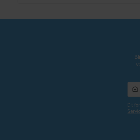
Bl
v
Dit f
Servi