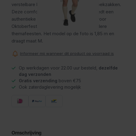
verstelbare bretels, gulp en praktische broekzakken.
Deze comfortabele Oktoberfest broek biedt een
authentieke Tiroler uitstraling en is ideaal voor
Oktoberfest, bierfestivals, carnaval en andere
themafeesten. Het model op de foto is 1,85 m en
draagt maat M.
Informeer mij wanneer dit product op voorraad is
Op werkdagen voor 22.00 uur besteld,
dezelfde
dag verzonden
Gratis verzending
boven €75
Ook zaterdaglevering mogelijk
Omschrijving