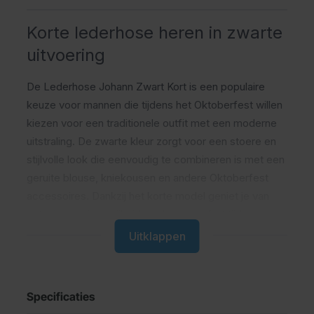
Korte lederhose heren in zwarte
uitvoering
De Lederhose Johann Zwart Kort is een populaire
keuze voor mannen die tijdens het Oktoberfest willen
kiezen voor een traditionele outfit met een moderne
uitstraling. De zwarte kleur zorgt voor een stoere en
stijlvolle look die eenvoudig te combineren is met een
geruite blouse
,
kniekousen
en andere
Oktoberfest
accessoires
. Dankzij het korte model geniet je van
extra bewegingsvrijheid en draagcomfort tijdens
warme feestdagen.
Uitklappen
Wat is de Lederhose Johann
Zwart Kort?
Specificaties