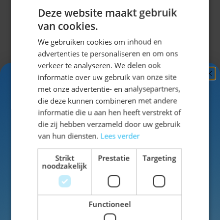
Deze website maakt gebruik
Traditionele details voor een
van cookies.
complete Oktoberfest look
We gebruiken cookies om inhoud en
advertenties te personaliseren en om ons
De Lederhose Johann is voorzien van traditionele
verkeer te analyseren. We delen ook
borduursels op de verstelbare bretels, een praktische
informatie over uw gebruik van onze site
gulp en handige zakken. Hierdoor krijgt de broek de
Ontvang
5%
met onze advertentie- en analysepartners,
uitstraling van een klassieke Tiroler broek voor heren.
KORTING!
die deze kunnen combineren met andere
De combinatie van authentieke details en modern
informatie die u aan hen heeft verstrekt of
draagcomfort maakt dit model geschikt voor
Schrijf je nu
in voor de nieuwsbrief en ontvang toegang
die zij hebben verzameld door uw gebruik
tot exclusieve kortingen!
uiteenlopende feestelijke gelegenheden.
van hun diensten.
Lees verder
Voor- en achternaam
Perfect voor het Oktoberfest en
Strikt
Prestatie
Targeting
Lederhose Johann Lang Donkerbruin met
noodzakelijk
themafeesten
Verstelbare Bretels
€ 27,99
Of je nu een Oktoberfest bezoekt, carnaval viert of
Functioneel
naar een bierfestival gaat, met deze korte lederhose
Inschrijven
creëer je eenvoudig een complete Beierse outfit. Het